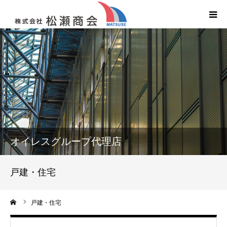
HOME
会社案内
商品紹介
サービス紹介
オイレスグループ代理店
施工事例
戸建・住宅
求人募集
ーム
戸建・住宅
レコナ