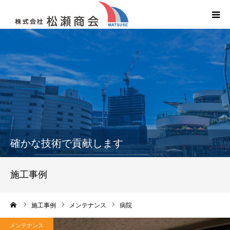
HOME
会社案内
商品紹介
サービス紹介
確かな技術で貢献します
施工事例
施工事例
求人募集
ーム
施工事例
メンテナンス
病院
レコナ
メンテナンス